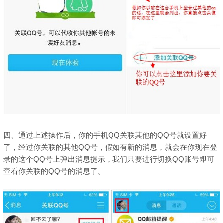
四、通过上述操作后，你的手机QQ关联其他的QQ号就设置好
了，经过你关联的其他QQ号，假如有新的消息，就会在你现在登
录的这个QQ号上弹出消息提示，我们只要进行切换QQ账号即可
查看你关联的QQ号的消息了。