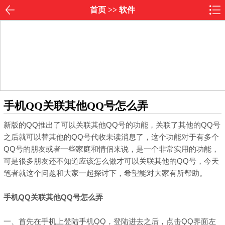
首页
>>
软件
手机QQ关联其他QQ号怎么弄
新版的QQ推出了可以关联其他QQ号的功能，关联了其他的QQ号
之后就可以替其他的QQ号代收未读消息了，这个功能对于有多个
QQ号的朋友或者一些家庭和情侣来说，是一个非常实用的功能，
可是很多朋友还不知道应该怎么做才可以关联其他的QQ号，今天
笔者就这个问题和大家一起探讨下，希望能对大家有所帮助。
手机QQ关联其他QQ号怎么弄
一、首先在手机上登陆手机QQ，登陆进去之后，点击QQ界面左