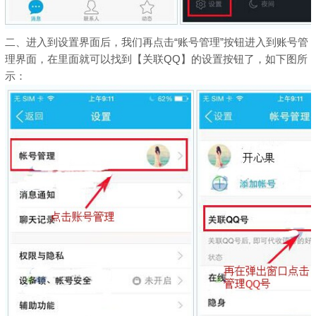
二、进入到设置界面后，我们再点击“账号管理”按钮进入到账号管
理界面，在里面就可以找到【关联QQ】的设置按钮了，如下图所
示：