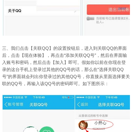
三、我们点击【关联QQ】的设置按钮后，进入到关联QQ的界面
后，点击【现在体验】，再点击“添加关联QQ号”，然后在界面输
入账号和密码，然后点击【加入】即可。假如你以前在你现在登
录的这台手机上登录过其他的QQ号的话，那么在“选择关联QQ
号”的界面就会列出你登录过的其他QQ号，你直接从里面选择要关
联的QQ号，再输入该QQ号的密码即可。如下图所示：