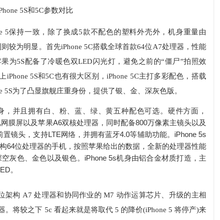
iPhone 5S和5C参数对比
hone 5保持一致，除了换成5款不配色的塑料外壳外，机身重量由
C的区别则较为明显。首先iPhone 5C搭载全球首款64位A7处理器，性能
苹果为5S配备了冷暖色双LED闪光灯，避免之前的“僵尸”拍照效
Phone 5S和5C也有很大区别，iPhone 5C主打多彩配色，搭载
ne 5S为了凸显旗舰庄重身份，提供了银、金、深灰色版。
材质机身，并且拥有白、粉、蓝、绿、黄五种配色可选。硬件方面，
的4英寸视网膜屏以及苹果A6双核处理器，同时配备800万像素主镜头以及
素前置镜头，支持LTE网络，并拥有蓝牙4.0等辅助功能。iPhone 5s
架构64位处理器的手机，按照苹果给出的数据，全新的处理器性能
为深空灰色、金色以及银色。iPhone 5s机身由铝合金材质打造，主
ED。
64 位架构 A7 处理器和协同作业的 M7 动作运算芯片、升级的主相
识器。将较之下 5c 看起来就是将取代 5 的降价(iPhone 5 将停产)来