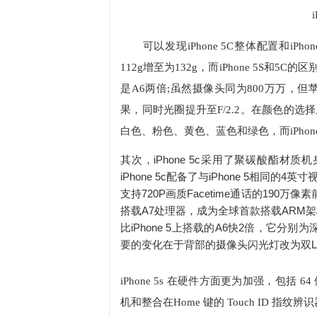
可以发现iPhone 5C整体配置和iP
112g增至为132g，而iPhone 5S和5
是A6两倍;虽然摄像头同为800万万，但
果，同时光圈提升至F/2.2。在颜色的选择上i
白色、粉色、黄色、蓝色和绿色，而iPho
其次，iPhone 5c采用了聚碳酸酯
iPhone 5c配备了与iPhone 5相同
支持720P画质Facetime通话的190万像
搭载A7处理器，成为全球首款搭载ARM
比iPhone 5上搭载的A6快2倍，它分别
要的变化在于背部的摄像头闪光灯改为双L
iPhone 5s 在硬件方面更为加强，包括 
机和整合在Home 键的 Touch ID 指纹辨