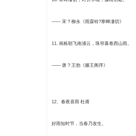
—— 宋 ? 柳永《雨霖铃?寒蝉凄切》
11. 画栋朝飞南浦云，珠帘暮卷西山雨。
—— 唐 ? 王勃《滕王阁序》
12、春夜喜雨 杜甫
好雨知时节，当春乃发生。