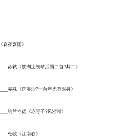
甫《春夜喜雨》
___苏轼《饮湖上初晴后雨二首?其二》
___晏殊《浣溪沙?一向年光有限身》
___纳兰性德《赤枣子?风淅淅》
___杜牧《江南春》