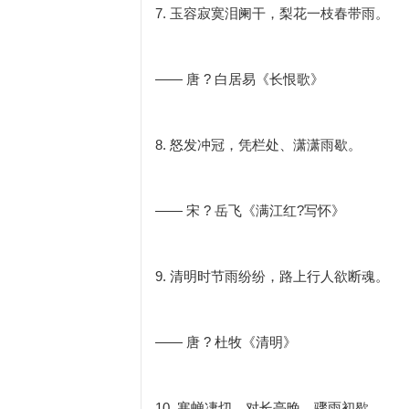
7. 玉容寂寞泪阑干，梨花一枝春带雨。
—— 唐 ? 白居易《长恨歌》
8. 怒发冲冠，凭栏处、潇潇雨歇。
—— 宋 ? 岳飞《满江红?写怀》
9. 清明时节雨纷纷，路上行人欲断魂。
—— 唐 ? 杜牧《清明》
10. 寒蝉凄切，对长亭晚，骤雨初歇。