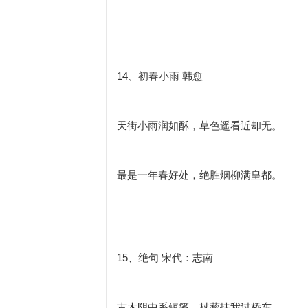
14、初春小雨 韩愈
天街小雨润如酥，草色遥看近却无。
最是一年春好处，绝胜烟柳满皇都。
15、绝句 宋代：志南
古木阴中系短篷，杖藜扶我过桥东。