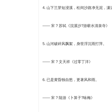
4. 山下兰芽短浸溪，松间沙路净无泥，
—— 宋 ? 苏轼《浣溪沙?游蕲水清泉寺》
5. 山河破碎风飘絮，身世浮沉雨打萍。
—— 宋 ? 文天祥《过零丁洋》
6. 已是黄昏独自愁，更著风和雨。
—— 宋 ? 陆游《卜算子?咏梅》