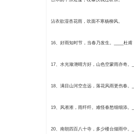
沾衣欲湿杏花雨，吹面不寒杨柳风。
16、好雨知时节，当春乃发生。____杜
17、水光潋滟晴方好，山色空蒙雨亦奇。_
18、满目山河空念远，落花风雨更伤春。_
19、风淅淅，雨纤纤。难怪春愁细细添。_
20、南朝四百八十寺，多少楼台烟雨中。_