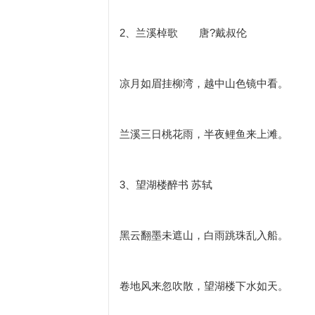
2、兰溪棹歌 唐?戴叔伦
凉月如眉挂柳湾，越中山色镜中看。
兰溪三日桃花雨，半夜鲤鱼来上滩。
3、望湖楼醉书 苏轼
黑云翻墨未遮山，白雨跳珠乱入船。
卷地风来忽吹散，望湖楼下水如天。