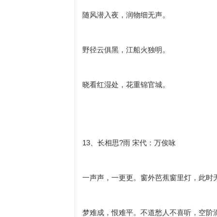
随风潜入夜，润物细无声。
野径云俱黑，江船火独明。
晓看红湿处，花重锦官城。
13、长相思?雨 宋代：万俟咏
一声声，一更更。窗外芭蕉窗里灯，此时
梦难成，恨难平。不道愁人不喜听，空阶