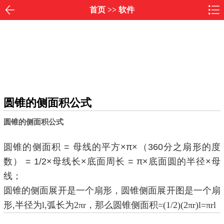
首页
>>
软件
圆锥的侧面积公式
圆锥的侧面积公式
圆锥的侧面积 = 母线的平方×π×（360分之扇形的度
数） = 1/2×母线长×底面周长 = π×底面圆的半径×母
线；
圆锥的侧面展开是一个扇形，
圆锥侧面展开图是一个扇
形,半径为l,弧长为2πr，那么
圆锥侧面积=(1/2)(2πr)l=πrl