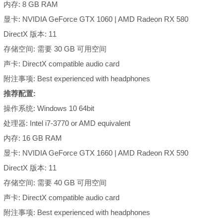
内存: 8 GB RAM
显卡: NVIDIA GeForce GTX 1060 | AMD Radeon RX 580
DirectX 版本: 11
存储空间: 需要 30 GB 可用空间
声卡: DirectX compatible audio card
附注事项: Best experienced with headphones
推荐配置:
操作系统: Windows 10 64bit
处理器: Intel i7-3770 or AMD equivalent
内存: 16 GB RAM
显卡: NVIDIA GeForce GTX 1660 | AMD Radeon RX 590
DirectX 版本: 11
存储空间: 需要 40 GB 可用空间
声卡: DirectX compatible audio card
附注事项: Best experienced with headphones