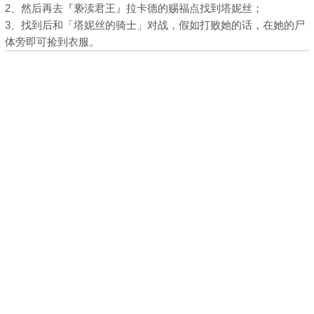
2、然后再去『亵渎君王』拉卡德的赐福点找到塔妮丝；
3、找到后和「塔妮丝的骑士」对战，假如打败她的话，在她的尸
体旁即可捡到衣服。